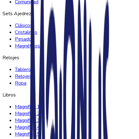
Comunidad
Sets Ajedrez
Clásicos
Cristalinos
Pesados
Magnéticos
Relojes
Tableros
Relojes
Ropa
Libros
Magnifico 1
Magnifico 2
Magnifico 3
Magnifico 4
Magnifico 5