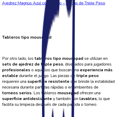
Ajedrez Magnus Azul con Blanco – Piezas de Triple Peso
Tableros tipo mousepad
Por otro lado, los
tableros tipo mousepad
se utilizan en
sets de ajedrez de triple peso
, diseñados para jugadores
profesionales
o aquellos que buscan una
experiencia más
estable
durante el juego. Las piezas de
triple peso
requieren una
superficie resistente
que brinde la estabilidad
necesaria durante partidas rápidas o en ambientes de
torneos serios
. Los tableros
mousepad
ofrecen una
superficie antideslizante
y también son
lavables
, lo que
facilita su limpieza después de cada partida o torneo.