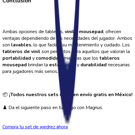
Conclusión
Ambas opciones de tableros,
vinil
y
mousepad
, ofrecen
ventajas dependiendo de las necesidades del jugador. Ambos
son
lavables
, lo que facilita su mantenimiento y cuidado. Los
tableros de vinil
son perfectos para aquellos que valoran la
portabilidad
y
comodidad
, mientras que los
tableros
mousepad
brindan la
estabilidad
y
durabilidad
necesarias
para jugadores más serios.
📦
¡Todos nuestros sets incluyen envío gratis en México!
♟️ Da el siguiente paso en tu juego con Magnus.
Compra tu set de ajedrez ahora