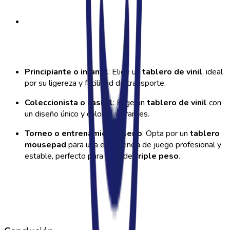
Principiante o infantil
: Elige un
tablero de vinil
, ideal
por su ligereza y facilidad de transporte.
Coleccionista o casual
: Elige un
tablero de vinil
con
un diseño único y colores vibrantes.
Torneo o entrenamiento serio
: Opta por un
tablero
mousepad
para una experiencia de juego profesional y
estable, perfecto para sets de
triple peso
.