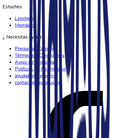
Estuches
Lonchera
Morralito
¿ Necesitas ayuda?
Preguntas Comunes
Términos y Condiciones
Aviso de Privacidad
Políticas de Reembolso
ayuda@magnus.mx
contacto@magnus.mx